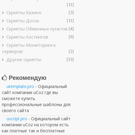
[11]
Скрипты Казино
[3]
Скрипты Досок
[11]
Скрипты Обменных пунктов
[4]
Скрипты Хостингов
[9]
Скрипты Мониторинга
серверов
[2]
Другие скрипты
[53]
Рекомендую
utemplate.pro
- Официальный
сайт компании uCoz где вы
сможете купить
профессиональные шаблоны для
своего сайта
uscript.pro
- Официальный сайт
компании uCoz на котором есть
как платные так и бесплатные