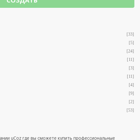
СОЗДАТЬ
[33]
[5]
[24]
[11]
[3]
[11]
[4]
[9]
[2]
[53]
ании uCoz где вы сможете купить профессиональные