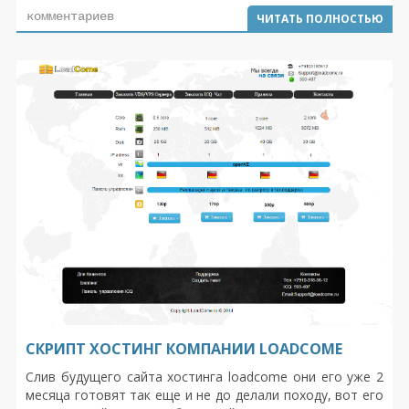
загрузку. Мы предоставим Вам все необходимые
комментариев
ЧИТАТЬ ПОЛНОСТЬЮ
инструменты, чтобы легко и быстро обмениваться
файлами. Используйте наши заранее сгенерированный
html-код ссылки с вашего сайта или размещать
непосредственно на Facebook или Twitter.
СКРИПТ ХОСТИНГ КОМПАНИИ LOADCOME
Слив будущего сайта хостинга loadcome они его уже 2
месяца готовят так еще и не до делали походу, вот его