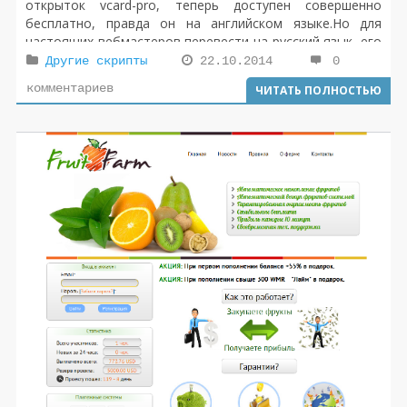
открыток vcard-pro, теперь доступен совершенно
бесплатно, правда он на английском языке.Но для
настоящих вебмастеров перевести на русский язык, его
не проблема, главное терпение и время. Тестируем
Другие скрипты
22.10.2014
0
скрипт открыток на бесплатном хостинге, ведь он
комментариев
ЧИТАТЬ ПОЛНОСТЬЮ
найден из открытых источников, а значит могут быть
недочеты. Скачать скрипт, для создания сервиса онлайн
открыток, vcard-pro можно быстро по прямой ссылке
Яндекс диска.