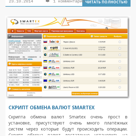
23.10.2014
1 комментарий
ЧИТАТЬ ПОЛНОСТЬЮ
декодировал движок AmxMonitoring 1.4 Nulled ,
неизвестен , но знаю что этот человек хорошо попотел
и сделал доброе дело лишив лишних растрат сотен
людей.
СКРИПТ ОБМЕНА ВАЛЮТ SMARTEX
Скрипта обмена валют Smartex очень прост в
установке, присутствуют очень много платёжных
систем через которые будут происходить операции.
Скрипт обмена валют достаточно установить на