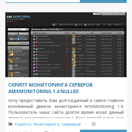
СКРИПТ МОНИТОРИНГА СЕРВЕРОВ
AMXMONITORING 1.4 NULLED
Хочу предоставить Вам долгожданный и самое главное
взломанный движок мониторинга AmxMonitoring 1.4.
Пользователь наше сайта долгое время искал данный
движок мониторинга начиная с бета версий и вот оно
свершилось , движок был взломан и выложен на
Скрипты Мониторинга серверов
всеобщее скачивание , к сожалению автор тот кто