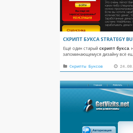
СКРИПТ БУКСА STRATEGY B
Ещё один старый
скрипт букса
.
запоминающемуся дизайну всё ещ
Скрипты Буксов
24.08