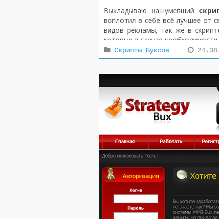
Выкладываю нашумевший
скри
воплотил в себе всё лучшее от 
видов рекламы, так же в скрип
которые в случае необходимости
В архиве есть краткая инструкци
Скрипты Буксов
24.08
скриптов.