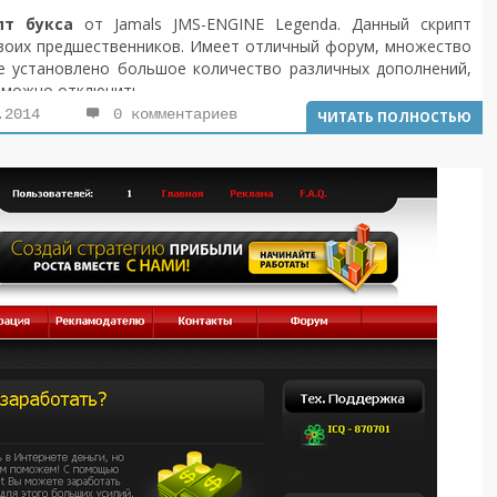
пт букса
от Jamals JMS-ENGINE Legenda. Данный скрипт
своих предшественников. Имеет отличный форум, множество
те установлено большое количество различных дополнений,
 можно отключить.
я по установке, так же инструкции для переходов с других
.2014
0 комментариев
ЧИТАТЬ ПОЛНОСТЬЮ