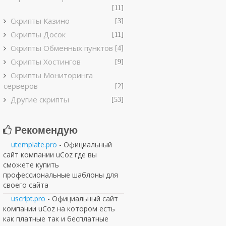
[11]
Скрипты Казино
[3]
Скрипты Досок
[11]
Скрипты Обменных пунктов
[4]
Скрипты Хостингов
[9]
Скрипты Мониторинга
серверов
[2]
Другие скрипты
[53]
Рекомендую
utemplate.pro
- Официальный
сайт компании uCoz где вы
сможете купить
профессиональные шаблоны для
своего сайта
uscript.pro
- Официальный сайт
компании uCoz на котором есть
как платные так и бесплатные