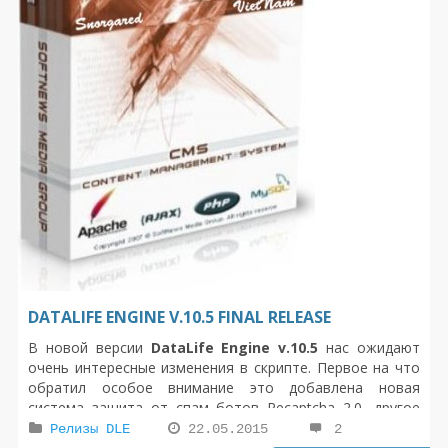
DATALIFE ENGINE V.10.5 FINAL RELEASE
В новой версии
DataLife Engine v.10.5
нас ожидают
очень интересные изменения в скрипте. Первое на что
обратил особое внимание это добавлена новая
система защита от спам ботов Recaptcha 2.0, другое
изменение в
dle 10.5
произошло с комментариями
Релизы DLE
22.05.2015
2
теперь появился новый древовидный вывод