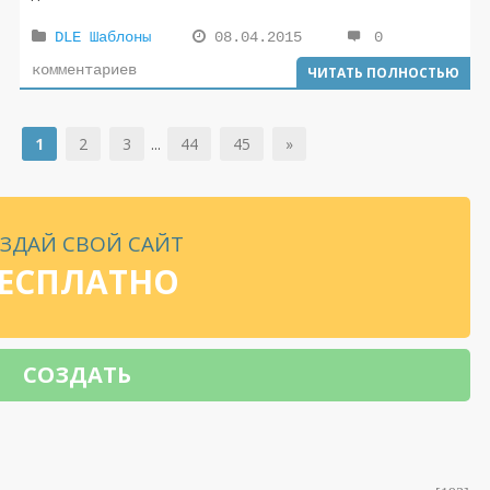
DLE Шаблоны
08.04.2015
0
комментариев
ЧИТАТЬ ПОЛНОСТЬЮ
1
2
3
...
44
45
»
ЗДАЙ СВОЙ САЙТ
ЕСПЛАТНО
СОЗДАТЬ