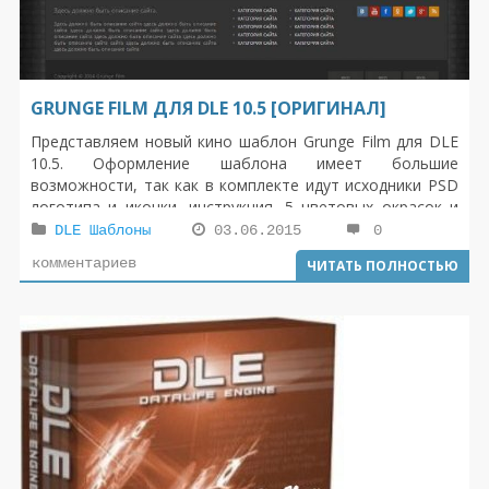
GRUNGE FILM ДЛЯ DLE 10.5 [ОРИГИНАЛ]
Представляем новый кино шаблон Grunge Film для DLE
10.5. Оформление шаблона имеет большие
возможности, так как в комплекте идут исходники PSD
логотипа и иконки, инструкция, 5 цветовых окрасок и
две кодировки для новой версии движка DataLife Engine
DLE Шаблоны
03.06.2015
0
10.5 (UTF-8 Win- 1251), если что, у нас скачать Dle 10.5
комментариев
ЧИТАТЬ ПОЛНОСТЬЮ
уже можно бесплатно. Качественный дизайн
великолепно установится для онлайн кинотеатра,
новостного сайта, мультимедийного ресурса и других
проектов.