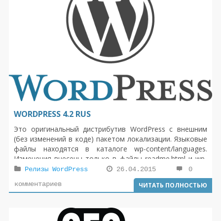
WORDPRESS 4.2 RUS
Это оригинальный дистрибутив WordPress с внешним
(без изменений в коде) пакетом локализации. Языковые
файлы находятся в каталоге wp-content/languages.
Изменения внесены только в файлы readme.html и wp-
config-sample.php, поскольку в них механизм
Релизы WordPress
26.04.2015
0
интернационализации не используется. Разница между
комментариев
ЧИТАТЬ ПОЛНОСТЬЮ
англоязычной и локализованной версией только в
языке выводимых сообщений.