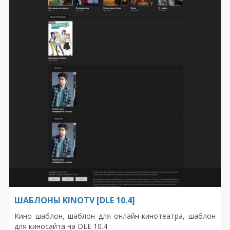
ШАБЛОНЫ KINOTV [DLE 10.4]
Кино шаблон, шаблон для онлайн-кинотеатра, шаблон
для киносайта на DLE 10.4