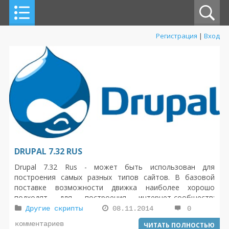
Регистрация
|
Вход
DRUPAL 7.32 RUS
Drupal 7.32 Rus - может быть использован для
построения самых разных типов сайтов. В базовой
поставке возможности движка наиболее хорошо
подходят для построения интернет-сообществ:
новостных и форумных сайтов, персональных и
Другие скрипты
08.11.2014
0
коллективных блогов и подобных вещей, где основная
комментариев
ЧИТАТЬ ПОЛНОСТЬЮ
задача — не потеряться в массе регулярно