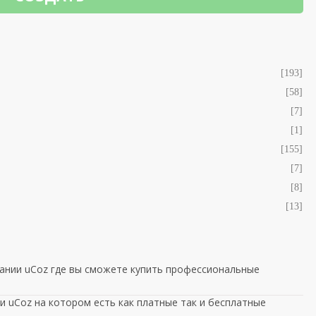
[193]
[58]
[7]
[1]
[155]
[7]
[8]
[13]
ании uCoz где вы сможете купить профессиональные
 uCoz на котором есть как платные так и бесплатные