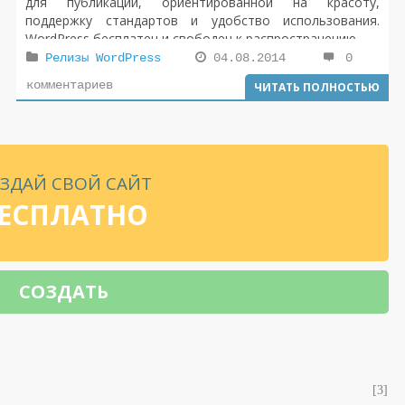
для публикации, ориентированной на красоту,
поддержку стандартов и удобство использования.
WordPress бесплатен и свободен к распространению.
Релизы WordPress
04.08.2014
0
комментариев
ЧИТАТЬ ПОЛНОСТЬЮ
ЗДАЙ СВОЙ САЙТ
ЕСПЛАТНО
СОЗДАТЬ
[3]