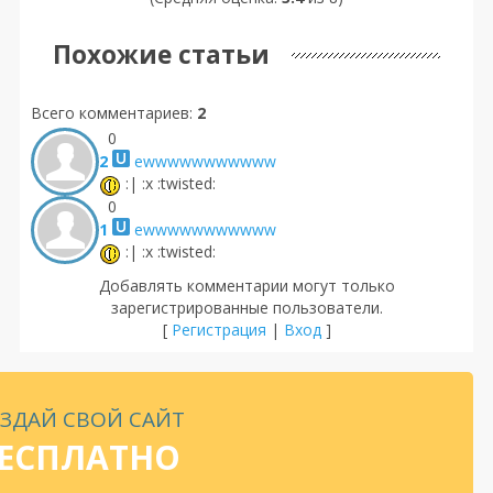
Похожие статьи
Всего комментариев
:
2
0
2
ewwwwwwwwwww
:| :x :twisted:
0
1
ewwwwwwwwwww
:| :x :twisted:
Добавлять комментарии могут только
зарегистрированные пользователи.
[
Регистрация
|
Вход
]
ЗДАЙ СВОЙ САЙТ
ЕСПЛАТНО