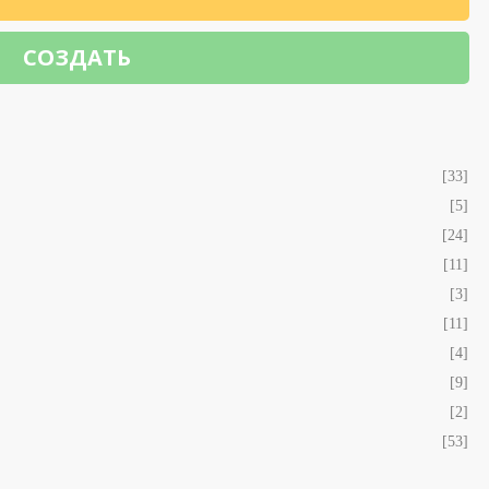
СОЗДАТЬ
[33]
[5]
[24]
[11]
[3]
[11]
[4]
[9]
[2]
[53]