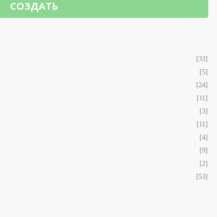
СОЗДАТЬ
[33]
[5]
[24]
[11]
[3]
[11]
[4]
[9]
[2]
[53]