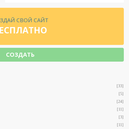
ЗДАЙ СВОЙ САЙТ
ЕСПЛАТНО
СОЗДАТЬ
[33]
[5]
[24]
[11]
[3]
[11]