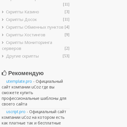
[11]
Скрипты Казино
[3]
Скрипты Досок
[11]
Скрипты Обменных пунктов
[4]
Скрипты Хостингов
[9]
Скрипты Мониторинга
серверов
[2]
Другие скрипты
[53]
Рекомендую
utemplate.pro
- Официальный
сайт компании uCoz где вы
сможете купить
профессиональные шаблоны для
своего сайта
uscript.pro
- Официальный сайт
компании uCoz на котором есть
как платные так и бесплатные