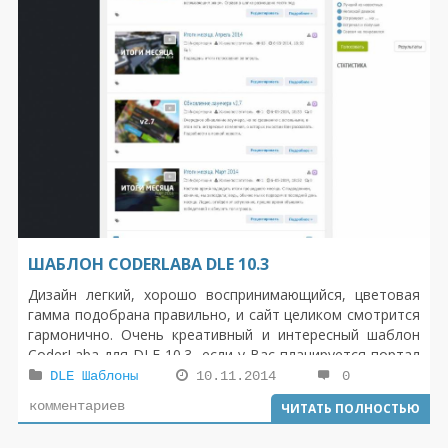
ШАБЛОН CODERLABA DLE 10.3
Дизайн легкий, хорошо воспринимающийся, цветовая
гамма подобрана правильно, и сайт целиком смотрится
гармонично. Очень креативный и интересный шаблон
CoderLaba для DLE 10.3, если у Вас планируется портал
с большим количеством информации разных категорий
DLE Шаблоны
10.11.2014
0
и под категорий. Первое, что приходит в голову, то на
комментариев
ЧИТАТЬ ПОЛНОСТЬЮ
данном шаблоне будут отлично смотреться сайты
варез, музыка, кино, шаблон CoderLaba для сайтов