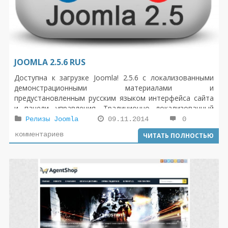
JOOMLA 2.5.6 RUS
Доступна к загрузке Joomla! 2.5.6 с локализованными
демонстрационными материалами и
предустановленным русским языком интерфейса сайта
и панели управления. Традиционно локализованный
дистрибутив ничем не отличается от стандартного,
Релизы Joomla
09.11.2014
0
кроме предустановленных русскоязычных пакетов
комментариев
ЧИТАТЬ ПОЛНОСТЬЮ
локализации, демо-материалов на русском языке,
языковых файлов TinyMCE и текста лицензии,
отображаемой при инсталляции.