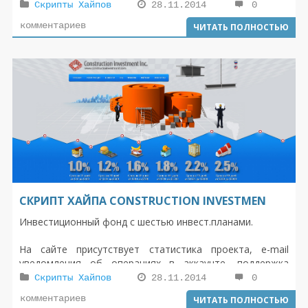
Пополнение в автоматическом режиме Вывод автомат
Скрипты Хайпов
28.11.2014
0
и ручной Вывод автомат и ручной
комментариев
ЧИТАТЬ ПОЛНОСТЬЮ
СКРИПТ ХАЙПА CONSTRUCTION INVESTMEN
Инвестиционный фонд с шестью инвест.планами.
На сайте присутствует статистика проекта, e-mail
уведомления об операциях в аккаунте, поддержка
подключения SSL сертификата безопасности.
Скрипты Хайпов
28.11.2014
0
комментариев
ЧИТАТЬ ПОЛНОСТЬЮ
Есть возможность использовать два языка русский и