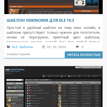
ШАБЛОН HDKINOMIR ДЛЯ DLE 10.3
Простой и удобный шаблон на тему кино онлайн, в
шаблоне присутствуют только нужное для посетителя,
нечем не перегружен, приятный цвет шаблона,
возможность менять задний фон под любой фильм.
Шаблон
HDKinoMir для DLE 10.3
обладает двух
DLE Шаблоны
26.10.2014
0
колоночной структурой. Была произведена проверка в
комментариев
ЧИТАТЬ ПОЛНОСТЬЮ
известнейших браузерах последнего поколения и
показал он себя с наилучшей стороны.