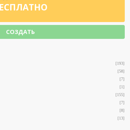
ЕСПЛАТНО
СОЗДАТЬ
[193]
[58]
[7]
[1]
[155]
[7]
[8]
[13]