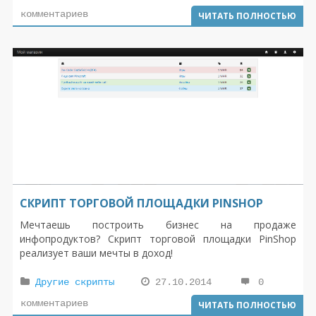
используемый скрипт до актуальной версии. Весьма
комментариев
ЧИТАТЬ ПОЛНОСТЬЮ
эстетичный шаблон
MonsterFilms для DLE
был
произведен специально для киношных сайтов, которые
построены на мегапопулярном движке DLE.
СКРИПТ ТОРГОВОЙ ПЛОЩАДКИ PINSHOP
Мечтаешь построить бизнес на продаже
инфопродуктов? Скрипт торговой площадки PinShop
реализует ваши мечты в доход!
Другие скрипты
27.10.2014
0
комментариев
ЧИТАТЬ ПОЛНОСТЬЮ