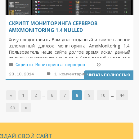
СКРИПТ МОНИТОРИНГА СЕРВЕРОВ
AMXMONITORING 1.4 NULLED
Хочу предоставить Вам долгожданный и самое главное
взломанный движок мониторинга AmxMonitoring 1.4.
Пользователь наше сайта долгое время искал данный
движок мониторинга начиная с бета версий и вот оно
свершилось , движок был взломан и выложен на
Скрипты Мониторинга серверов
всеобщее скачивание , к сожалению автор тот кто
23.10.2014
1 комментарий
ЧИТАТЬ ПОЛНОСТЬЮ
декодировал движок AmxMonitoring 1.4 Nulled ,
неизвестен , но знаю что этот человек хорошо попотел
и сделал доброе дело лишив лишних растрат сотен
«
1
2
...
6
7
8
9
10
...
44
людей.
45
»
ЗДАЙ СВОЙ САЙТ