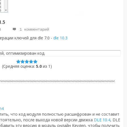
.5
4
1 комментарий
ерации ключей для dle 7.0 -
dle 10.3
чей, оптимизирован код.
(Средняя оценка:
5.0
из
1
)
m4
тить, что код модуля полностью расшифрован и не составит
стоятельно, после выхода новой версии движка
DLE 10.4
, DLE
 добавить эту версию в модуль онлайн Keygen, чтобы получить