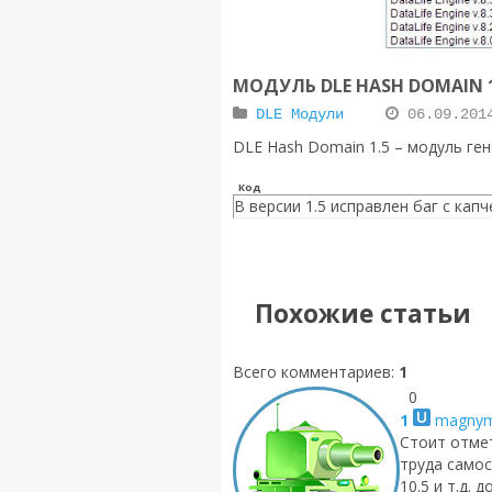
МОДУЛЬ DLE HASH DOMAIN 1
DLE Модули
06.09.201
DLE Hash Domain 1.5 – модуль ген
Код
В версии 1.5 исправлен баг с кап
Похожие статьи
Всего комментариев
:
1
0
1
magny
Стоит отме
труда само
10.5 и т.д.