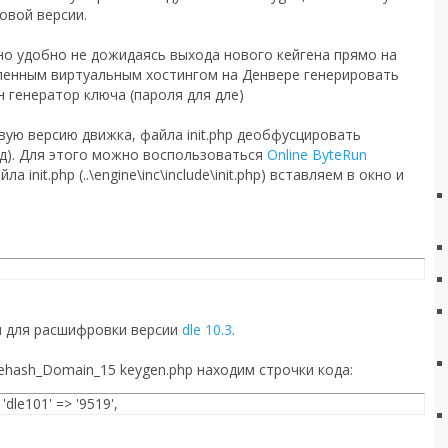
овой версии.
о удобно не дожидаясь выхода нового кейгена прямо на
енным виртуальным хостингом на Денвере генерировать
н генератор ключа (пароля для дле)
вую версию движка, файла init.php деобфусцировать
ид). Для этого можно воспользоваться
Online ByteRun
ла init.php (..\engine\inc\include\init.php) вставляем в окно и
м для расшифровки версии
dle 10.3
.
hash_Domain_15 keygen.php находим строчки кода:
 'dle101' => '9519',