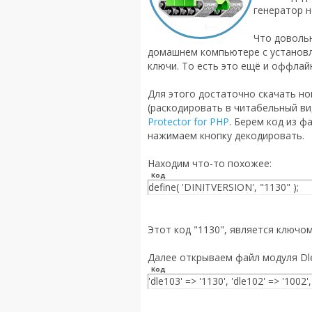
генератор н
Что довольн
домашнем компьютере с установл
ключи. То есть это ещё и оффлай
Для этого достаточно скачать но
(раскодировать в читабельный в
Protector for PHP
. Берем код из фай
нажимаем кнопку декодировать.
Находим что-то похожее:
Код
define( 'DINITVERSION', "1130" );
Этот код "1130", является ключо
Далее открываем файл модуля Dle
Код
'dle103' => '1130', 'dle102' => '1002',