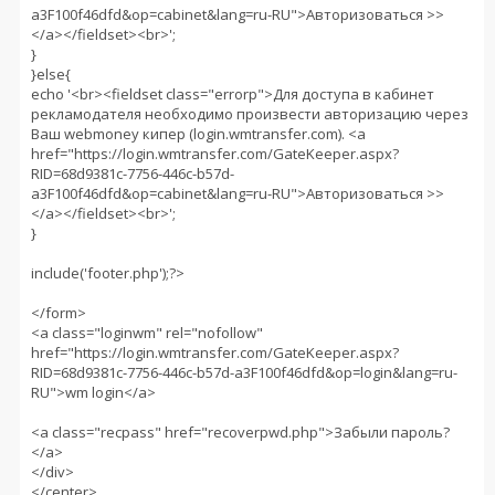
a3F100f46dfd&op=cabinet&lang=ru-RU">Авторизоваться >>
</a></fieldset><br>';
}
}else{
echo '<br><fieldset class="errorp">Для доступа в кабинет
рекламодателя необходимо произвести авторизацию через
Ваш webmoney кипер (login.wmtransfer.com). <a
href="https://login.wmtransfer.com/GateKeeper.aspx?
RID=68d9381c-7756-446c-b57d-
a3F100f46dfd&op=cabinet&lang=ru-RU">Авторизоваться >>
</a></fieldset><br>';
}
include('footer.php');?>
</form>
<a class="loginwm" rel="nofollow"
href="https://login.wmtransfer.com/GateKeeper.aspx?
RID=68d9381c-7756-446c-b57d-a3F100f46dfd&op=login&lang=ru-
RU">wm login</a>
<a class="recpass" href="recoverpwd.php">Забыли пароль?
</a>
</div>
</center>