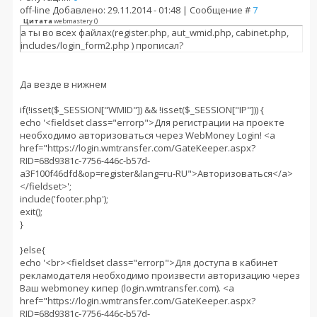
off-line
Добавлено: 29.11.2014 - 01:48 | Сообщение #
7
Цитата
webmastery
(
)
а ты во всех файлах(register.php, aut_wmid.php, cabinet.php,
includes/login_form2.php ) прописал?
Да везде в нижнем
if(!isset($_SESSION["WMID"]) && !isset($_SESSION["IP"])) {
echo '<fieldset class="errorp">Для регистрации на проекте
необходимо авторизоваться через WebMoney Login! <a
href="https://login.wmtransfer.com/GateKeeper.aspx?
RID=68d9381c-7756-446c-b57d-
a3F100f46dfd&op=register&lang=ru-RU">Авторизоваться</a>
</fieldset>';
include('footer.php');
exit();
}
}else{
echo '<br><fieldset class="errorp">Для доступа в кабинет
рекламодателя необходимо произвести авторизацию через
Ваш webmoney кипер (login.wmtransfer.com). <a
href="https://login.wmtransfer.com/GateKeeper.aspx?
RID=68d9381c-7756-446c-b57d-