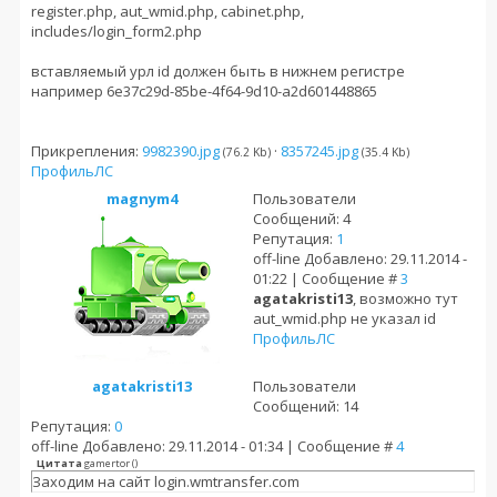
register.php, aut_wmid.php, cabinet.php,
includes/login_form2.php
вставляемый урл id должен быть в нижнем регистре
например 6e37c29d-85be-4f64-9d10-a2d601448865
Прикрепления:
9982390.jpg
·
8357245.jpg
(76.2 Kb)
(35.4 Kb)
Профиль
ЛС
magnym4
Пользователи
Сообщений: 4
Репутация:
1
off-line
Добавлено: 29.11.2014 -
01:22 | Сообщение #
3
agatakristi13
, возможно тут
aut_wmid.php не указал id
Профиль
ЛС
agatakristi13
Пользователи
Сообщений: 14
Репутация:
0
off-line
Добавлено: 29.11.2014 - 01:34 | Сообщение #
4
Цитата
gamertor
(
)
Заходим на сайт login.wmtransfer.com