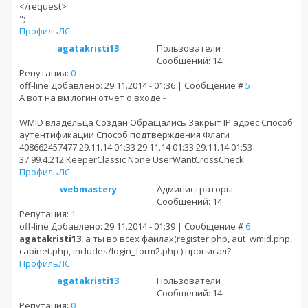
</request>
";
Профиль
ЛС
agatakristi13
Пользователи
Сообщений: 14
Репутация:
0
off-line
Добавлено: 29.11.2014 - 01:36 | Сообщение #
5
А вот на вм логин отчет о входе -
WMID владельца Создан Обращались Закрыт IP адрес Способ
аутентификации Способ подтверждения Флаги
408662457477 29.11.14 01:33 29.11.14 01:33 29.11.14 01:53
37.99.4.212 KeeperClassic None UserWantCrossCheck
Профиль
ЛС
webmastery
Администраторы
Сообщений: 14
Репутация:
1
off-line
Добавлено: 29.11.2014 - 01:39 | Сообщение #
6
agatakristi13
, а ты во всех файлах(register.php, aut_wmid.php,
cabinet.php, includes/login_form2.php ) прописал?
Профиль
ЛС
agatakristi13
Пользователи
Сообщений: 14
Репутация:
0