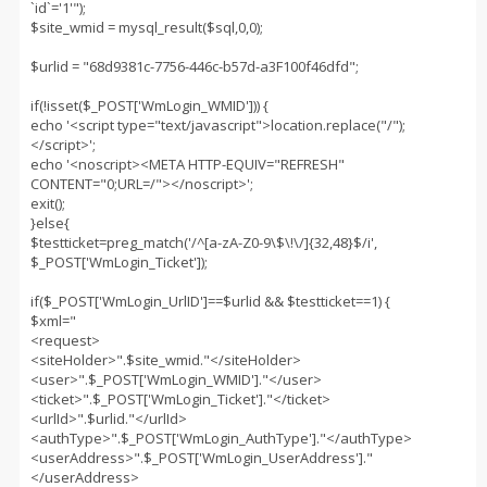
`id`='1'");
$site_wmid = mysql_result($sql,0,0);
$urlid = "68d9381c-7756-446c-b57d-a3F100f46dfd";
if(!isset($_POST['WmLogin_WMID'])) {
echo '<script type="text/javascript">location.replace("/");
</script>';
echo '<noscript><META HTTP-EQUIV="REFRESH"
CONTENT="0;URL=/"></noscript>';
exit();
}else{
$testticket=preg_match('/^[a-zA-Z0-9\$\!\/]{32,48}$/i',
$_POST['WmLogin_Ticket']);
if($_POST['WmLogin_UrlID']==$urlid && $testticket==1) {
$xml="
<request>
<siteHolder>".$site_wmid."</siteHolder>
<user>".$_POST['WmLogin_WMID']."</user>
<ticket>".$_POST['WmLogin_Ticket']."</ticket>
<urlId>".$urlid."</urlId>
<authType>".$_POST['WmLogin_AuthType']."</authType>
<userAddress>".$_POST['WmLogin_UserAddress']."
</userAddress>