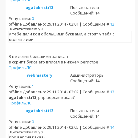
agatakristi13
Пользователи
Сообщений: 14
Репутация:
0
off-line
Добавлено: 29.11.2014 - 02:01 | Сообщение #
12
Цитата
webmastery
(
)
у тебе дали код с большими буквами, а стоят у тебя с
маленькими.
В вм логин большими записан
в скрипт букса его вписал в нижнем регистре
Профиль
ЛС
webmastery
Администраторы
Сообщений: 14
Репутация:
1
off-line
Добавлено: 29.11.2014 - 02:02 | Сообщение #
13
agatakristi13
, php версия какая?
Профиль
ЛС
agatakristi13
Пользователи
Сообщений: 14
Репутация:
0
off-line
Добавлено: 29.11.2014 - 02:05 | Сообщение #
14
Цитата
webmastery
(
)
php версия какая?