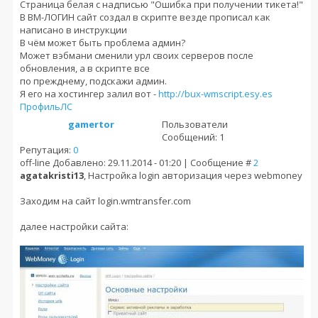
Страница белая с надписью "Ошибка при получении тикета!"
В ВМ-ЛОГИН сайт создал в скрипте везде прописал как
написано в инструкции
В чём может быть проблема админ?
Может вэбмани сменили урл своих серверов после
обновления, а в скрипте все
по прежднему, подскажи админ.
Я его на хостингер залил вот -
http://bux-wmscript.esy.es
Профиль
ЛС
gamertor
Пользователи
Сообщений: 1
Репутация:
0
off-line
Добавлено: 29.11.2014 - 01:20 | Сообщение #
2
agatakristi13
, Настройка login авторизация через webmoney
Заходим на сайт login.wmtransfer.com
далее настройки сайта: