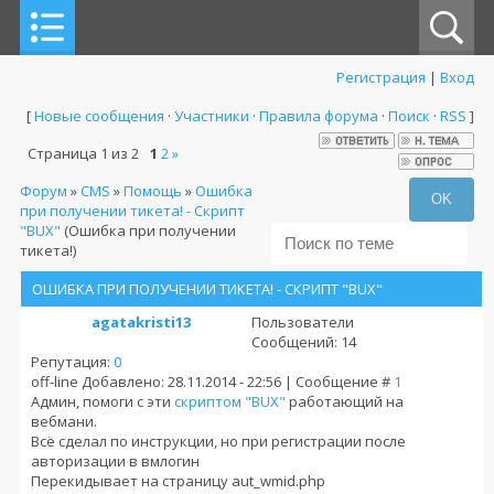
Регистрация
|
Вход
[
Новые сообщения
·
Участники
·
Правила форума
·
Поиск
·
RSS
]
Страница
1
из
2
1
2
»
Форум
»
CMS
»
Помощь
»
Ошибка
при получении тикета! - Cкрипт
"BUX"
(Ошибка при получении
тикета!)
ОШИБКА ПРИ ПОЛУЧЕНИИ ТИКЕТА! - CКРИПТ "BUX"
agatakristi13
Пользователи
Сообщений: 14
Репутация:
0
off-line
Добавлено: 28.11.2014 - 22:56 | Сообщение #
1
Админ, помоги с эти
скриптом "BUX"
работающий на
вебмани.
Всё сделал по инструкции, но при регистрации после
авторизации в вмлогин
Перекидывает на страницу aut_wmid.php