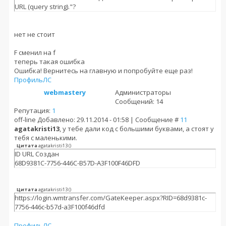
URL (query string)."?
нет не стоит
F сменил на f
теперь такая ошибка
Ошибка! Вернитесь на главную и попробуйте еще раз!
Профиль
ЛС
webmastery
Администраторы
Сообщений: 14
Репутация:
1
off-line
Добавлено: 29.11.2014 - 01:58 | Сообщение #
11
agatakristi13
, у тебе дали код с большими буквами, а стоят у
тебя с маленькими.
Цитата
agatakristi13
(
)
ID URL Создан
68D9381C-7756-446C-B57D-A3F100F46DFD
Цитата
agatakristi13
(
)
https://login.wmtransfer.com/GateKeeper.aspx?RID=68d9381c-
7756-446c-b57d-a3F100f46dfd
Профиль
ЛС