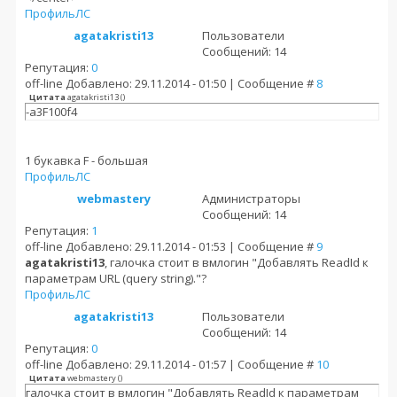
Профиль
ЛС
agatakristi13
Пользователи
Сообщений: 14
Репутация:
0
off-line
Добавлено: 29.11.2014 - 01:50 | Сообщение #
8
Цитата
agatakristi13
(
)
-a3F100f4
1 букавка F - большая
Профиль
ЛС
webmastery
Администраторы
Сообщений: 14
Репутация:
1
off-line
Добавлено: 29.11.2014 - 01:53 | Сообщение #
9
agatakristi13
, галочка стоит в вмлогин "Добавлять ReadId к
параметрам URL (query string)."?
Профиль
ЛС
agatakristi13
Пользователи
Сообщений: 14
Репутация:
0
off-line
Добавлено: 29.11.2014 - 01:57 | Сообщение #
10
Цитата
webmastery
(
)
галочка стоит в вмлогин "Добавлять ReadId к параметрам