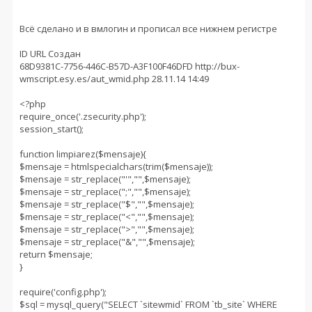
Всё сделано и в вмлогин и прописал все нижнем регистре
ID URL Создан
68D9381C-7756-446C-B57D-A3F100F46DFD http://bux-
wmscript.esy.es/aut_wmid.php 28.11.14 14:49
<?php
require_once('.zsecurity.php');
session_start();
function limpiarez($mensaje){
$mensaje = htmlspecialchars(trim($mensaje));
$mensaje = str_replace("'","",$mensaje);
$mensaje = str_replace(";","",$mensaje);
$mensaje = str_replace("$","",$mensaje);
$mensaje = str_replace("<","",$mensaje);
$mensaje = str_replace(">","",$mensaje);
$mensaje = str_replace("&","",$mensaje);
return $mensaje;
}
require('config.php');
$sql = mysql_query("SELECT `sitewmid` FROM `tb_site` WHERE