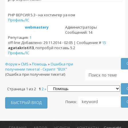
РНР ВЕРСИЯ 5.3 - на хостингер уа ком
Профиль
ЛС
webmastery
Администраторы
Сообщений: 14
Репутация:
1
off-line
Добавлено: 29.11.2014 - 02:05 | Сообщение #
15
agatakristi13
, попробуй поставь 5.2
Профиль
ЛС
Форум
»
CMS
»
Помощь
»
Ошибка при
получении тикета! - Cкрипт "BUX"
(Ошибка при получении тикета!)
Страница
1
из
2
1
2
»
Поиск:
ГЛАВНАЯ
АВТОР
УСЛУГИ
КОНТАКТЫ
Copyright